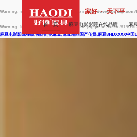
家好 · 天下平
Warning
: mkdir(): No space left on device in
/www/wwwroot/Z3.com/
首 頁
麻豆电影影院在线品牌
麻
Warning
: file_put_contents(./cachefile_yuan/jingqin.net/cache/81/676f2
麻豆电影影院在线,强奸乱伦麻豆,麻豆精品国产传媒,麻豆8HDXXXX中国1