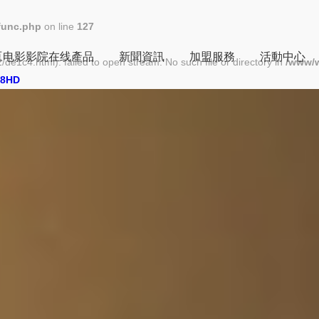
func.php
on line
127
豆电影影院在线產品
新聞資訊
加盟服務
活動中心
/de1c4.html): failed to open stream: No such file or directory in
/www/
8HD